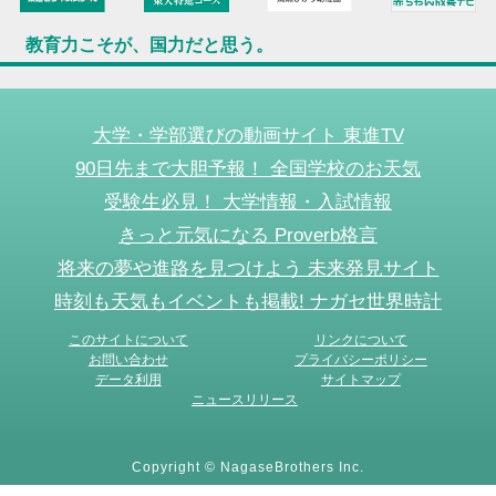
教育力こそが、国力だと思う。
大学・学部選びの動画サイト 東進TV
90日先まで大胆予報！ 全国学校のお天気
受験生必見！ 大学情報・入試情報
きっと元気になる Proverb格言
将来の夢や進路を見つけよう 未来発見サイト
時刻も天気もイベントも掲載! ナガセ世界時計
このサイトについて
リンクについて
お問い合わせ
プライバシーポリシー
データ利用
サイトマップ
ニュースリリース
Copyright © NagaseBrothers Inc.