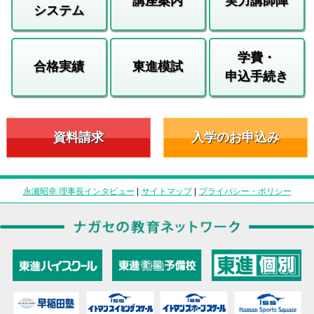
講座案内
実力講師陣
システム
学費・
合格実績
東進模試
申込手続き
資料請求
入学のお申込み
永瀬昭幸 理事長インタビュー
|
サイトマップ
|
プライバシー・ポリシー