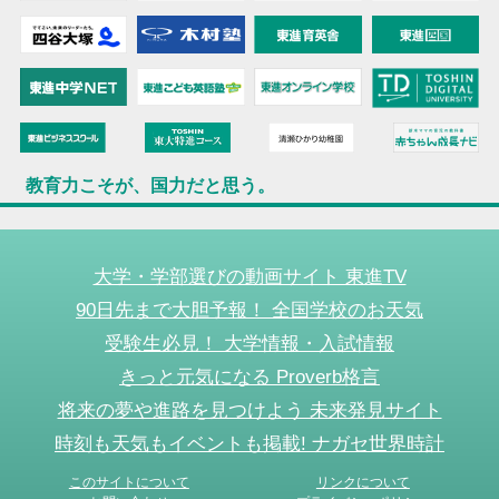
教育力こそが、国力だと思う。
大学・学部選びの動画サイト 東進TV
90日先まで大胆予報！ 全国学校のお天気
受験生必見！ 大学情報・入試情報
きっと元気になる Proverb格言
将来の夢や進路を見つけよう 未来発見サイト
時刻も天気もイベントも掲載! ナガセ世界時計
このサイトについて
リンクについて