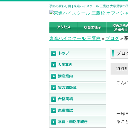
季節の変わり目 | 東進ハイスクール 三鷹校 大学受験
東進ハイスクール 三鷹校
»
ブログ
»
ブロ
201
こん
一昨
るこ