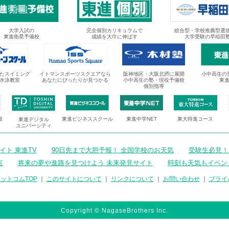
大学入試の
完全個別カリキュラムで
総合型・学校推薦型選
東進衛星予備校
成績を大巾に伸ばす
大学受験の早稲田
たスイミング
イトマンスポーツスクエアなら
阪神地区・大阪北摂に展開
小中高生の
水泳教室
あなたにぴったりが見つかる
小中高生の塾・現役予備校
東
個別指導
校
東進ビジネススクール
東進中学NET
東大特進コース
東進デジタル
ユニバーシティ
ト 東進TV
90日先まで大胆予報！ 全国学校のお天気
受験生必見！
言
将来の夢や進路を見つけよう 未来発見サイト
時刻も天気もイベン
ットコムTOP
｜
このサイトについて
｜
リンクについて
｜
お問い合わせ
｜
プライ
Copyright © NagaseBrothers Inc.