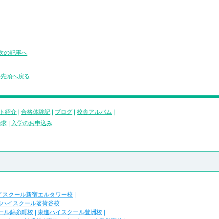
次の記事へ
の先頭へ戻る
ト紹介
|
合格体験記
|
ブログ
|
校舎アルバム
|
請求
|
入学のお申込み
イスクール新宿エルタワー校
|
進ハイスクール茗荷谷校
ール錦糸町校
|
東進ハイスクール豊洲校
|