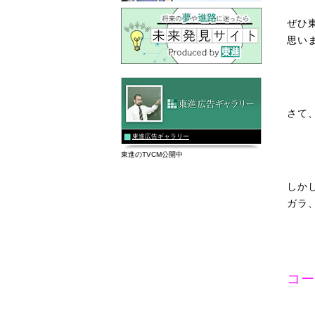
ぜひ
思い
さて
東進広告ギャラリー
東進のTVCM公開中
しか
ガラ
コー