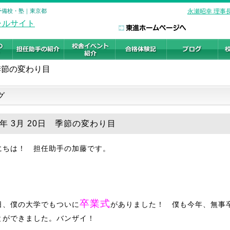
の予備校・塾｜東京都
永瀬昭幸 理事
季節の変わり目
グ
9年 3月 20日 季節の変わり目
にちは！ 担任助手の加藤です。
卒業式
日、僕の大学でもついに
がありました！ 僕も今年、無事
とができました。バンザイ！