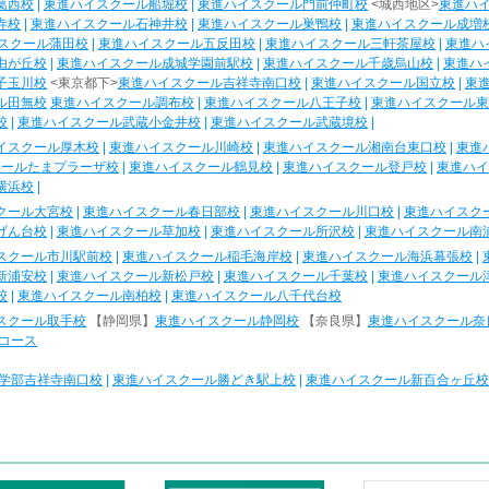
葛西校
|
東進ハイスクール船堀校
|
東進ハイスクール門前仲町校
<城西地区>
東進ハ
寺校
|
東進ハイスクール石神井校
|
東進ハイスクール巣鴨校
|
東進ハイスクール成増
スクール蒲田校
|
東進ハイスクール五反田校
|
東進ハイスクール三軒茶屋校
|
東進ハ
由が丘校
|
東進ハイスクール成城学園前駅校
|
東進ハイスクール千歳烏山校
|
東進ハ
子玉川校
<東京都下>
東進ハイスクール吉祥寺南口校
|
東進ハイスクール国立校
|
東
ル田無校
東進ハイスクール調布校
|
東進ハイスクール八王子校
|
東進ハイスクール東
校
|
東進ハイスクール武蔵小金井校
|
東進ハイスクール武蔵境校
|
イスクール厚木校
|
東進ハイスクール川崎校
|
東進ハイスクール湘南台東口校
|
東進
クールたまプラーザ校
|
東進ハイスクール鶴見校
|
東進ハイスクール登戸校
|
東進ハイ
横浜校
|
クール大宮校
|
東進ハイスクール春日部校
|
東進ハイスクール川口校
|
東進ハイスク
げん台校
|
東進ハイスクール草加校
|
東進ハイスクール所沢校
|
東進ハイスクール南
スクール市川駅前校
|
東進ハイスクール稲毛海岸校
|
東進ハイスクール海浜幕張校
|
新浦安校
|
東進ハイスクール新松戸校
|
東進ハイスクール千葉校
|
東進ハイスクール
校
|
東進ハイスクール南柏校
|
東進ハイスクール八千代台校
スクール取手校
【静岡県】
東進ハイスクール静岡校
【奈良県】
東進ハイスクール奈
コース
学部吉祥寺南口校
|
東進ハイスクール勝どき駅上校
|
東進ハイスクール新百合ヶ丘校