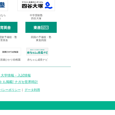
抜なら
中学受験塾
塾
四谷大塚
受験予備校・塾
四国の予備校・塾
進育英舎
東進四国
清瀬ひかり幼稚園
赤ちゃん成長ナビ
 大学情報・入試情報
トも掲載! ナガセ世界時計
バシーポリシー
｜
データ利用