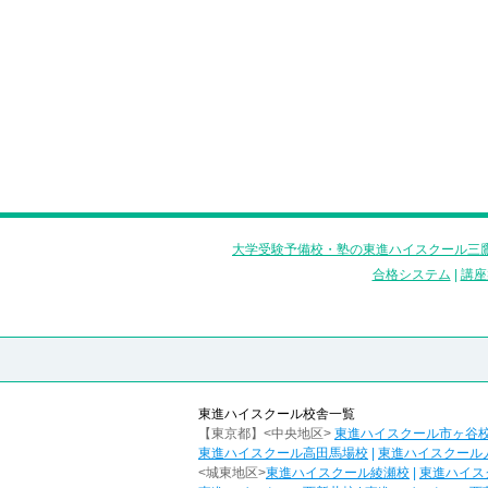
大学受験予備校・塾の東進ハイスクール三鷹
合格システム
|
講座
東進ハイスクール校舎一覧
【東京都】<中央地区>
東進ハイスクール市ヶ谷
東進ハイスクール高田馬場校
|
東進ハイスクール
<城東地区>
東進ハイスクール綾瀬校
|
東進ハイス