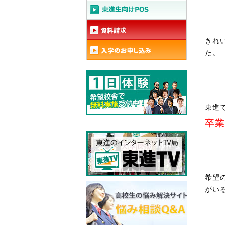
きれ
た。
東進
卒業
希望
がい