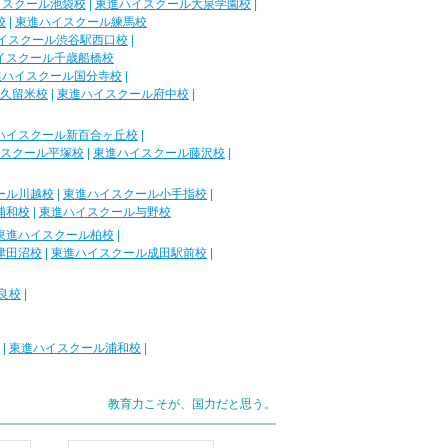
イスクール池袋校
|
東進ハイスクール大泉学園校
|
校
|
東進ハイスクール練馬校
イスクール渋谷駅西口校
|
イスクール千歳船橋校
進ハイスクール国分寺校
|
久留米校
|
東進ハイスクール府中校
|
ハイスクール新百合ヶ丘校
|
スクール平塚校
|
東進ハイスクール藤沢校
|
ール川越校
|
東進ハイスクール小手指校
|
浦和校
|
東進ハイスクール与野校
東進ハイスクール柏校
|
津田沼校
|
東進ハイスクール成田駅前校
|
良校
|
|
東進ハイスクール浦和校
|
教育力こそが、国力だと思う。