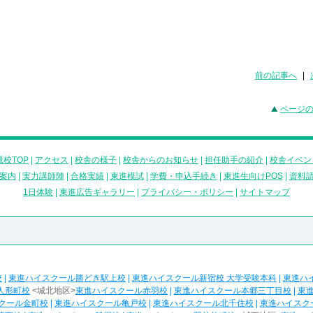
前の記事へ
|
ページ
校TOP
|
アクセス
|
校舎の様子
|
校舎からのお知らせ
|
担任助手の紹介
|
校舎イベン
案内
|
実力講師陣
|
合格実績
|
東進模試
|
学費・申込手続き
|
東進生向けPOS
|
資料
1日体験
|
東進広告ギャラリー
|
プライバシー・ポリシー
|
サイトマップ
校
|
東進ハイスクール勝どき駅上校
|
東進ハイスクール新宿校 大学受験本科
|
東進ハ
人形町校
<城北地区>
東進ハイスクール赤羽校
|
東進ハイスクール本郷三丁目校
|
東
クール金町校
|
東進ハイスクール亀戸校
|
東進ハイスクール北千住校
|
東進ハイスク