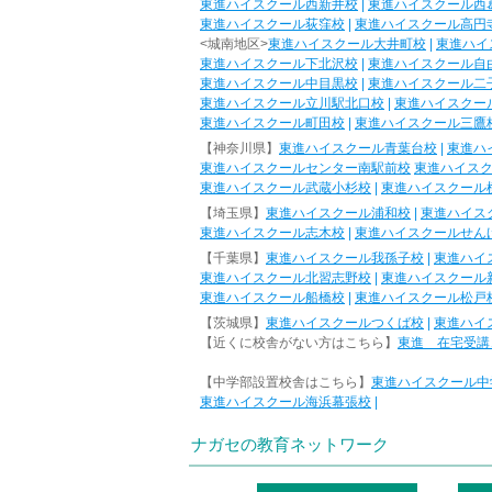
東進ハイスクール西新井校
|
東進ハイスクール西
東進ハイスクール荻窪校
|
東進ハイスクール高円
<城南地区>
東進ハイスクール大井町校
|
東進ハイ
東進ハイスクール下北沢校
|
東進ハイスクール自
東進ハイスクール中目黒校
|
東進ハイスクール二
東進ハイスクール立川駅北口校
|
東進ハイスクー
東進ハイスクール町田校
|
東進ハイスクール三鷹
【神奈川県】
東進ハイスクール青葉台校
|
東進ハ
東進ハイスクールセンター南駅前校
東進ハイス
東進ハイスクール武蔵小杉校
|
東進ハイスクール
【埼玉県】
東進ハイスクール浦和校
|
東進ハイス
東進ハイスクール志木校
|
東進ハイスクールせん
【千葉県】
東進ハイスクール我孫子校
|
東進ハイ
東進ハイスクール北習志野校
|
東進ハイスクール
東進ハイスクール船橋校
|
東進ハイスクール松戸
【茨城県】
東進ハイスクールつくば校
|
東進ハイ
【近くに校舎がない方はこちら】
東進 在宅受講
【中学部設置校舎はこちら】
東進ハイスクール中
東進ハイスクール海浜幕張校
|
ナガセの教育ネットワーク