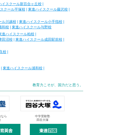
ハイスクール新百合ヶ丘校
|
スクール平塚校
|
東進ハイスクール藤沢校
|
ール川越校
|
東進ハイスクール小手指校
|
浦和校
|
東進ハイスクール与野校
東進ハイスクール柏校
|
津田沼校
|
東進ハイスクール成田駅前校
|
良校
|
|
東進ハイスクール浦和校
|
教育力こそが、国力だと思う。
抜なら
中学受験塾
塾
四谷大塚