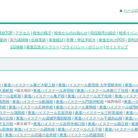
ページ
校TOP
|
アクセス
|
校舎の様子
|
校舎からのお知らせ
|
担任助手の紹介
|
校舎イベン
案内
|
実力講師陣
|
合格実績
|
東進模試
|
学費・申込手続き
|
東進生向けPOS
|
資料
1日体験
|
東進広告ギャラリー
|
プライバシー・ポリシー
|
サイトマップ
校
|
東進ハイスクール勝どき駅上校
|
東進ハイスクール新宿校 大学受験本科
|
東進ハ
人形町校
<城北地区>
東進ハイスクール赤羽校
|
東進ハイスクール本郷三丁目校
|
東
クール金町校
|
東進ハイスクール亀戸校
|
東進ハイスクール北千住校
|
東進ハイスク
葛西校
|
東進ハイスクール船堀校
|
東進ハイスクール門前仲町校
<城西地区>
東進ハ
寺校
|
東進ハイスクール石神井校
|
東進ハイスクール巣鴨校
|
東進ハイスクール成増
スクール蒲田校
|
東進ハイスクール五反田校
|
東進ハイスクール三軒茶屋校
|
東進ハ
由が丘校
|
東進ハイスクール成城学園前駅校
|
東進ハイスクール千歳烏山校
|
東進ハ
子玉川校
<東京都下>
東進ハイスクール吉祥寺南口校
|
東進ハイスクール国立校
|
東
ル田無校
東進ハイスクール調布校
|
東進ハイスクール八王子校
|
東進ハイスクール東
校
|
東進ハイスクール武蔵小金井校
|
東進ハイスクール武蔵境校
|