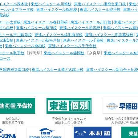
イスクール厚木校
|
東進ハイスクール川崎校
|
東進ハイスクール湘南台東口校
|
東進
クールたまプラーザ校
|
東進ハイスクール鶴見校
|
東進ハイスクール登戸校
|
東進ハイ
横浜校
|
クール大宮校
|
東進ハイスクール春日部校
|
東進ハイスクール川口校
|
東進ハイスク
げん台校
|
東進ハイスクール草加校
|
東進ハイスクール所沢校
|
東進ハイスクール南
スクール市川駅前校
|
東進ハイスクール稲毛海岸校
|
東進ハイスクール海浜幕張校
|
新浦安校
|
東進ハイスクール新松戸校
|
東進ハイスクール千葉校
|
東進ハイスクール
校
|
東進ハイスクール南柏校
|
東進ハイスクール八千代台校
スクール取手校
【静岡県】
東進ハイスクール静岡校
【奈良県】
東進ハイスクール奈
コース
学部吉祥寺南口校
|
東進ハイスクール勝どき駅上校
|
東進ハイスクール新百合ヶ丘校
大学入試の
完全個別カリキュラムで
総合型・学校推薦型選
東進衛星予備校
成績を大巾に伸ばす
大学受験の早稲田