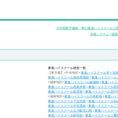
大学受験予備校・塾の東進ハイスクール三鷹
合格システム
|
講座
東進ハイスクール校舎一覧
【東京都】<中央地区>
東進ハイスクール市ヶ谷
東進ハイスクール高田馬場校
|
東進ハイスクール
<城東地区>
東進ハイスクール綾瀬校
|
東進ハイス
東進ハイスクール西新井校
|
東進ハイスクール西
東進ハイスクール荻窪校
|
東進ハイスクール高円
<城南地区>
東進ハイスクール大井町校
|
東進ハイ
東進ハイスクール下北沢校
|
東進ハイスクール自
東進ハイスクール中目黒校
|
東進ハイスクール二
東進ハイスクール立川駅北口校
|
東進ハイスクー
東進ハイスクール町田校
|
東進ハイスクール三鷹