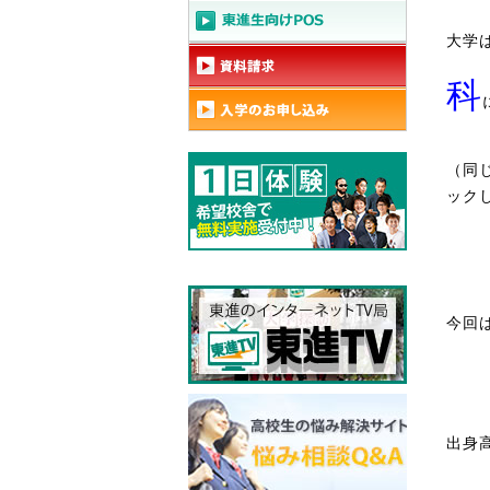
大学
科
（同
ック
今回
出身