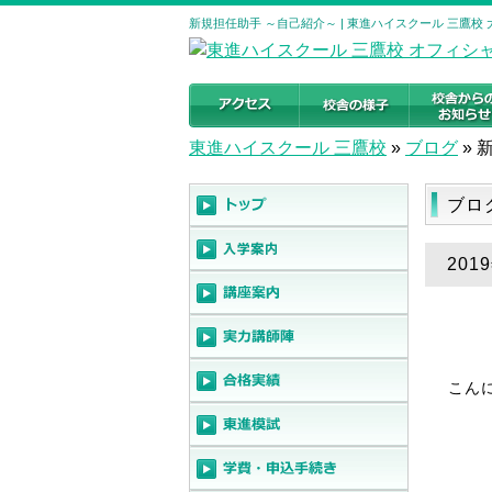
新規担任助手 ～自己紹介～ | 東進ハイスクール 三鷹
東進ハイスクール 三鷹校
»
ブログ
»
ブロ
20
こん