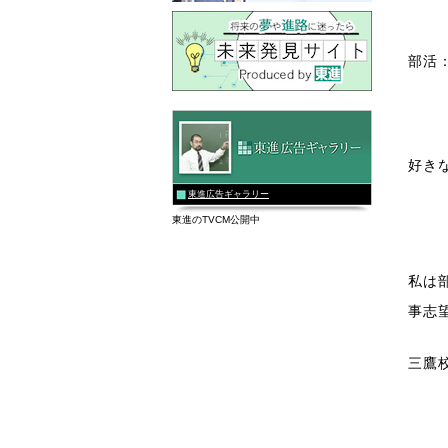
部活
好き
東進広告ギャラリー
東進のTVCM公開中
私は
事志
三鷹