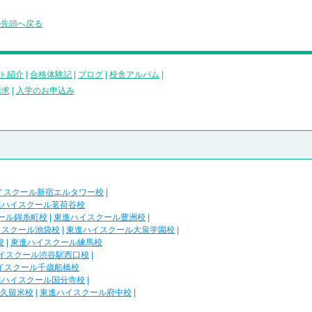
の先頭へ戻る
ト紹介
|
合格体験記
|
ブログ
|
校舎アルバム
|
請求
|
入学のお申込み
イスクール新宿エルタワー校
|
進ハイスクール茗荷谷校
ール錦糸町校
|
東進ハイスクール豊洲校
|
イスクール池袋校
|
東進ハイスクール大泉学園校
|
校
|
東進ハイスクール練馬校
イスクール渋谷駅西口校
|
イスクール千歳船橋校
進ハイスクール国分寺校
|
久留米校
|
東進ハイスクール府中校
|