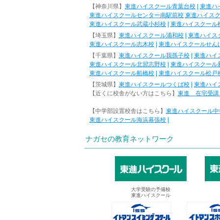
【神奈川県】
東進ハイスクール青葉台校
|
東進ハ
東進ハイスクールセンター南駅前校
東進ハイス
東進ハイスクール武蔵小杉校
|
東進ハイスクール
【埼玉県】
東進ハイスクール浦和校
|
東進ハイス
東進ハイスクール志木校
|
東進ハイスクールせん
【千葉県】
東進ハイスクール我孫子校
|
東進ハイ
東進ハイスクール北習志野校
|
東進ハイスクール
東進ハイスクール船橋校
|
東進ハイスクール松戸
【茨城県】
東進ハイスクールつくば校
|
東進ハイ
【近くに校舎がない方はこちら】
東進 在宅受講
【中学部設置校舎はこちら】
東進ハイスクール中
東進ハイスクール海浜幕張校
|
ナガセの教育ネットワーク
大学受験の予備校
東進ハイスクール