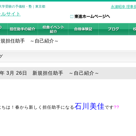
校 大学受験の予備校・塾｜東京都
永瀬昭幸 理事
新規担任助手 ～自己紹介～
グ
19年 3月 26日 新規担任助手 ～自己紹介～
石川美佳
にちは！春から新しく担任助手になる
です
??