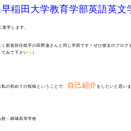
早稲田大学教育学部英語英文
は
に進学します。
じく新規担任助手の田野邉さんと同じ学部です！ぜひ彼女のブログ
してみて下さい
★
）
自己紹介
は私の初めての投稿ということで、
をしたいと思い
高校：錦城高等学校