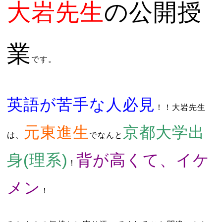
大岩先生
の公開授
業
です。
英語が苦手な人必見
！！大岩先生
元東進生
京都大学出
は、
でなんと
身(理系)
背が高くて、イケ
！
メン
！