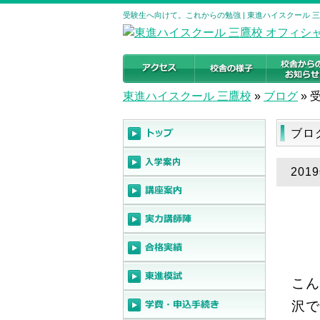
受験生へ向けて。これからの勉強 | 東進ハイスクール 
東進ハイスクール 三鷹校
»
ブログ
»
ブロ
20
こん
沢で