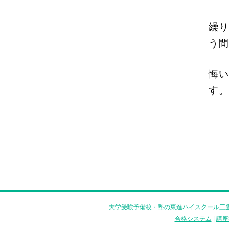
繰り
う間
悔い
す。
大学受験予備校・塾の東進ハイスクール三鷹
合格システム
|
講座