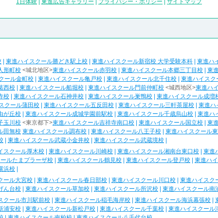
1日体験
|
東進広告ギャラリー
|
プライバシー・ポリシー
|
サイトマップ
校
|
東進ハイスクール勝どき駅上校
|
東進ハイスクール新宿校 大学受験本科
|
東進ハ
人形町校
<城北地区>
東進ハイスクール赤羽校
|
東進ハイスクール本郷三丁目校
|
東
クール金町校
|
東進ハイスクール亀戸校
|
東進ハイスクール北千住校
|
東進ハイスク
葛西校
|
東進ハイスクール船堀校
|
東進ハイスクール門前仲町校
<城西地区>
東進ハ
寺校
|
東進ハイスクール石神井校
|
東進ハイスクール巣鴨校
|
東進ハイスクール成増
スクール蒲田校
|
東進ハイスクール五反田校
|
東進ハイスクール三軒茶屋校
|
東進ハ
由が丘校
|
東進ハイスクール成城学園前駅校
|
東進ハイスクール千歳烏山校
|
東進ハ
子玉川校
<東京都下>
東進ハイスクール吉祥寺南口校
|
東進ハイスクール国立校
|
東
ル田無校
東進ハイスクール調布校
|
東進ハイスクール八王子校
|
東進ハイスクール東
校
|
東進ハイスクール武蔵小金井校
|
東進ハイスクール武蔵境校
|
イスクール厚木校
|
東進ハイスクール川崎校
|
東進ハイスクール湘南台東口校
|
東進
クールたまプラーザ校
|
東進ハイスクール鶴見校
|
東進ハイスクール登戸校
|
東進ハイ
横浜校
|
クール大宮校
|
東進ハイスクール春日部校
|
東進ハイスクール川口校
|
東進ハイスク
げん台校
|
東進ハイスクール草加校
|
東進ハイスクール所沢校
|
東進ハイスクール南
スクール市川駅前校
|
東進ハイスクール稲毛海岸校
|
東進ハイスクール海浜幕張校
|
新浦安校
|
東進ハイスクール新松戸校
|
東進ハイスクール千葉校
|
東進ハイスクール
校
|
東進ハイスクール南柏校
|
東進ハイスクール八千代台校