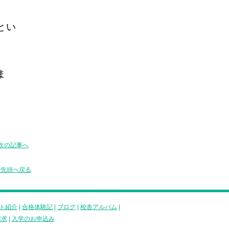
とい
ま
次の記事へ
の先頭へ戻る
ト紹介
|
合格体験記
|
ブログ
|
校舎アルバム
|
請求
|
入学のお申込み