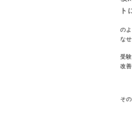
ト
のよ
なせ
受験
改善
その