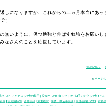
返しになりますが、これからの二ヵ月本当にあっ
です。
の無いように、保つ勉強と伸ばす勉強をお願いし
みなさんのことを応援しています。
前の記事へ
|
ページ
校TOP
|
アクセス
|
校舎の様子
|
校舎からのお知らせ
|
担任助手の紹介
|
校舎イベン
案内
|
実力講師陣
|
合格実績
|
東進模試
|
学費・申込手続き
|
東進生向けPOS
|
資料