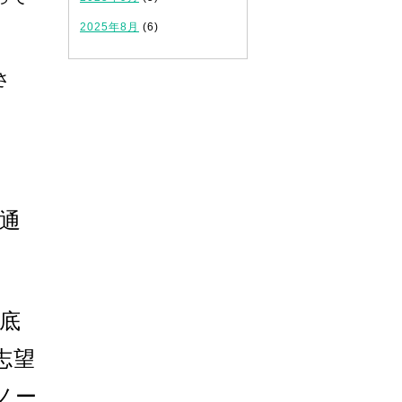
2025年8月
(6)
さ
通
底
志望
ノー