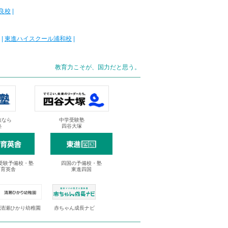
良校
|
|
東進ハイスクール浦和校
|
教育力こそが、国力だと思う。
抜なら
中学受験塾
塾
四谷大塚
受験予備校・塾
四国の予備校・塾
進育英舎
東進四国
清瀬ひかり幼稚園
赤ちゃん成長ナビ