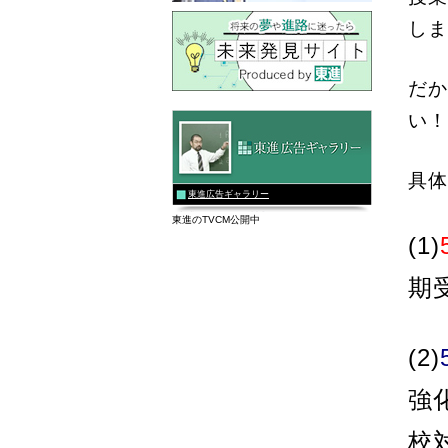
しま
だか
い！
具体
東進広告ギャラリー
東進のTVCM公開中
(1)
期
(2)
強
校