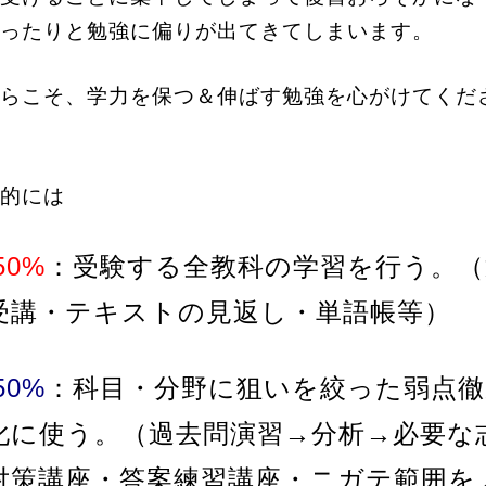
ったりと勉強に偏りが出てきてしまいます。
らこそ、学力を保つ＆伸ばす勉強を心がけてくだ
的には
50%
：受験する全教科の学習を行う。（
受講・テキストの見返し・単語帳等）
50%
：科目・分野に狙いを絞った弱点徹
化に使う。（過去問演習→分析→必要な
対策講座・答案練習講座・ニガテ範囲を