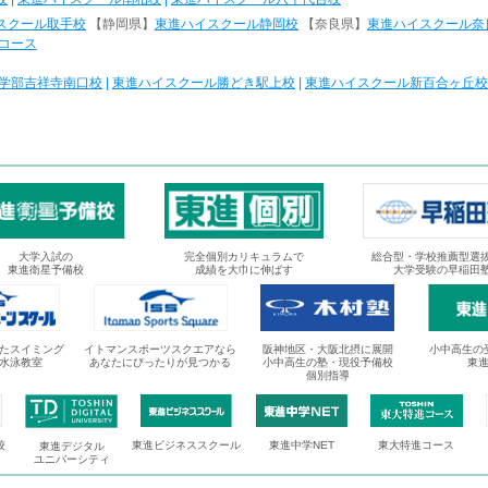
スクール取手校
【静岡県】
東進ハイスクール静岡校
【奈良県】
東進ハイスクール奈
コース
学部吉祥寺南口校
|
東進ハイスクール勝どき駅上校
|
東進ハイスクール新百合ヶ丘校
大学入試の
完全個別カリキュラムで
総合型・学校推薦型選
東進衛星予備校
成績を大巾に伸ばす
大学受験の早稲田
たスイミング
イトマンスポーツスクエアなら
阪神地区・大阪北摂に展開
小中高生の
水泳教室
あなたにぴったりが見つかる
小中高生の塾・現役予備校
東
個別指導
校
東進ビジネススクール
東進中学NET
東大特進コース
東進デジタル
ユニバーシティ