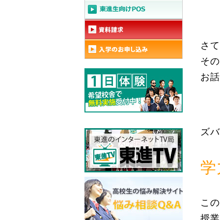
さて
その
お話
ズバ
学
この
授業