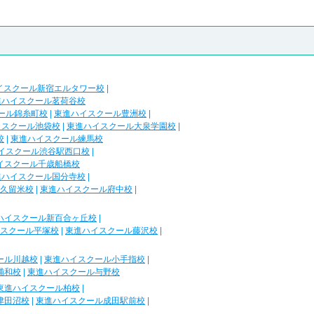
イスクール新宿エルタワー校
|
進ハイスクール茗荷谷校
ール錦糸町校
|
東進ハイスクール豊洲校
|
イスクール池袋校
|
東進ハイスクール大泉学園校
|
校
|
東進ハイスクール練馬校
イスクール渋谷駅西口校
|
イスクール千歳船橋校
進ハイスクール国分寺校
|
久留米校
|
東進ハイスクール府中校
|
ハイスクール新百合ヶ丘校
|
スクール平塚校
|
東進ハイスクール藤沢校
|
ール川越校
|
東進ハイスクール小手指校
|
浦和校
|
東進ハイスクール与野校
東進ハイスクール柏校
|
津田沼校
|
東進ハイスクール成田駅前校
|