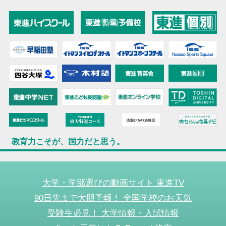
教育力こそが、国力だと思う。
大学・学部選びの動画サイト 東進TV
90日先まで大胆予報！ 全国学校のお天気
受験生必見！ 大学情報・入試情報