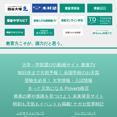
教育力こそが、国力だと思う。
大学・学部選びの動画サイト 東進TV
90日先まで大胆予報！ 全国学校のお天気
受験生必見！ 大学情報・入試情報
きっと元気になる Proverb格言
将来の夢や進路を見つけよう 未来発見サイト
時刻も天気もイベントも掲載! ナガセ世界時計
このサイトについて
リンクについて